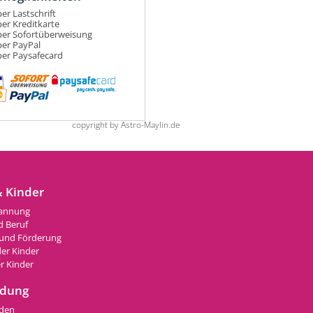
er Lastschrift
er Kreditkarte
per Sofortüberweisung
per PayPal
per Paysafecard
copyright by Astro-Maylin.de
& Kinder
lannung
d Beruf
 und Förderung
der Kinder
r Kinder
ndung
den