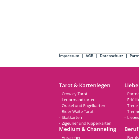
Impressum
AGB
Datenschutz
Part
Tarot & Kartenlegen
Liebe
Crowley Tarot
Partn
Lenormandkarten
Erfüll
Orakel und Engelkarten
Treue
Rider Waite Tarot
Trenn
Skatkarten
Liebe
Zigeuner und Kipperkarten
Medium & Channeling
Beruf
Aurasehen
Beruf