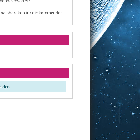
enende erwartet?
 Monatshorokop für die kommenden
elden