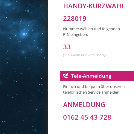
HANDY-KURZWAHL
228019
Nummer wählen und folgenden
PIN eingeben:
33
(1,99 €/Min nur vom Handy)
Tele-Anmeldung
Einfach und bequem über unseren
telefonischen Service anmelden
ANMELDUNG
0162 45 43 728