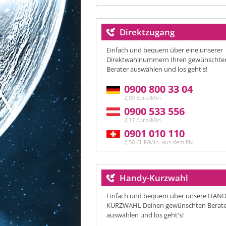
Direktzugang
Einfach und bequem über eine unserer
Direktwahlnummern Ihren gewünschte
Berater auswählen und los geht's!
0900 800 33 04
2,99 Euro/Min
0900 533 556
2,17 Euro/Min
0901 010 110
2,50 CHF/Min. aus dem FN.
Handy-Kurzwahl
Einfach und bequem über unsere HAND
KURZWAHL Deinen gewünschten Berat
auswählen und los geht's!