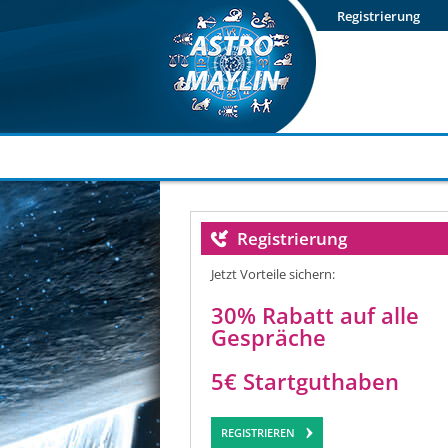
Newsletter
Login
Registrierung
Registrierung
Jetzt Vorteile sichern:
30% Rabatt auf alle
Gespräche
5€ Startguthaben
REGISTRIEREN