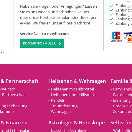
Zahlung p
Haben Sie Fragen oder Anregungen? Lassen
Zahlung p
Sie es uns wissen und schreiben Sie uns
Zahlung 
über unser Kontaktformular oder direkt per
Zahlung 
e-Mail. Wir freuen uns auf Ihre Nachricht.
Zahlung 
service@astro-maylin.com
KONTAKTFORMULAR
ner
 & Partnerschaft
Hellsehen & Wahrsagen
Familie 
erwunsch
Hellsehen mit Hilfsmittel
Familienp
te Partnerschaft
Hellsehen ohne Hilfsmittel
Familie un
Pendeln
Erziehung
ung / Scheidung
Traumdeutung
Potenzial 
skummer
Wahrsagen
Zukunft de
 & Finanzen
Astrologie & Horoskope
Selbstfi
s- und Lebensplan
Klassische Astrologie
Wohlbefin