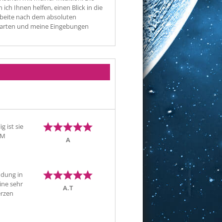
ch Ihnen helfen, einen Blick in die
arbeite nach dem absoluten
e Karten und meine Eingebungen
g ist sie
HM
A
ndung in
ine sehr
A.T
erzen