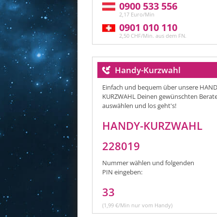
0900 533 556
2,17 Euro/Min
0901 010 110
2,50 CHF/Min. aus dem FN.
Handy-Kurzwahl
Einfach und bequem über unsere HAND
KURZWAHL Deinen gewünschten Berat
auswählen und los geht's!
HANDY-KURZWAHL
228019
Nummer wählen und folgenden
PIN eingeben:
33
(1,99 €/Min nur vom Handy)