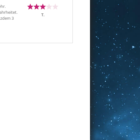
ehr.
ahrheitet.
T.
otzdem 3