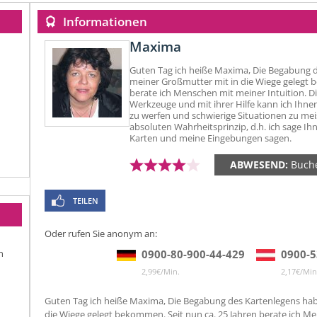
Informationen
Maxima
Guten Tag ich heiße Maxima, Die Begabung d
meiner Großmutter mit in die Wiege gelegt 
berate ich Menschen mit meiner Intuition. D
Werkzeuge und mit ihrer Hilfe kann ich Ihnen 
zu werfen und schwierige Situationen zu mei
absoluten Wahrheitsprinzip, d.h. ich sage Ih
Karten und meine Eingebungen sagen.
ABWESEND:
Buch
TEILEN
Oder rufen Sie anonym an:
n
0900-80-900-44-429
0900-5
2,99€/Min.
2,17€/Min
Guten Tag ich heiße Maxima, Die Begabung des Kartenlegens hab
die Wiege gelegt bekommen. Seit nun ca. 25 Jahren berate ich Me