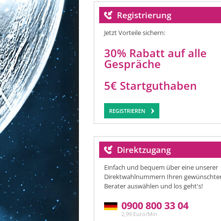
Registrierung
Jetzt Vorteile sichern:
30% Rabatt auf alle
Gespräche
5€ Startguthaben
REGISTRIEREN
Direktzugang
Einfach und bequem über eine unserer
Direktwahlnummern Ihren gewünschte
Berater auswählen und los geht's!
0900 800 33 04
2,99 Euro/Min